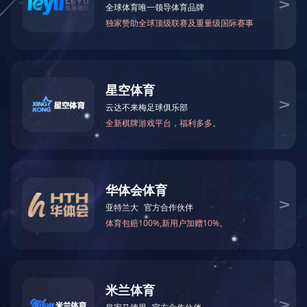
欧宝官方端网站 V300K 海上漂
浮式激光雷达
测云/气溶胶系列
激光驱鸟器
快速链接
相关下载
行业应用
Opel ob(中国)